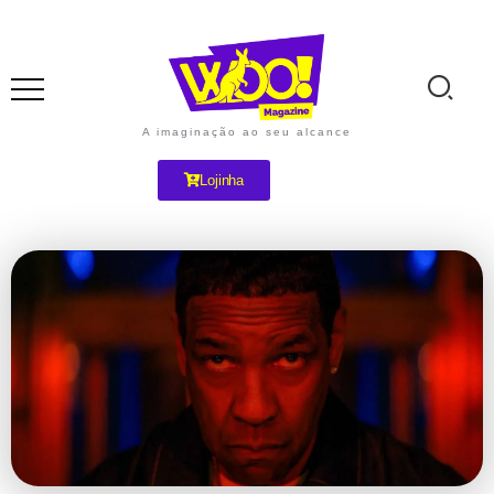
A imaginação ao seu alcance
Lojinha