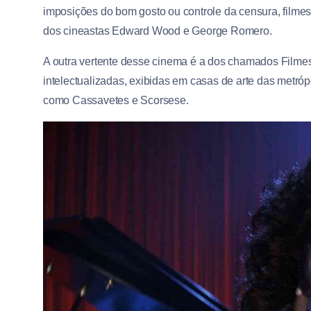
imposições do bom gosto ou controle da censura, filmes
dos cineastas Edward Wood e George Romero.
A outra vertente desse cinema é a dos chamados Filmes
intelectualizadas, exibidas em casas de arte das metróp
como Cassavetes e Scorsese.