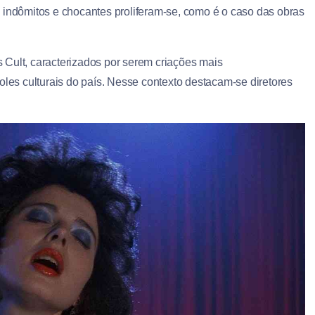
 indômitos e chocantes proliferam-se, como é o caso das obras
 Cult, caracterizados por serem criações mais
oles culturais do país. Nesse contexto destacam-se diretores