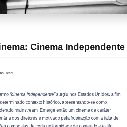
Cinema: Cinema Independente
ins Read
termo
“cinema independente”
surgiu nos Estados Unidos, a fim
m determinado contexto histórico, apresentando-se como
derado mainstream. Emerge então um cinema de caráter
onária dos diretores e motivado pela frustração com a falta de
es compostas de certa uniformidade de conteúdo e estilo.