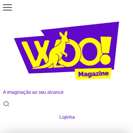
A imaginação ao seu alcance
Lojinha