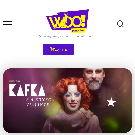
A imaginação ao seu alcance
Lojinha