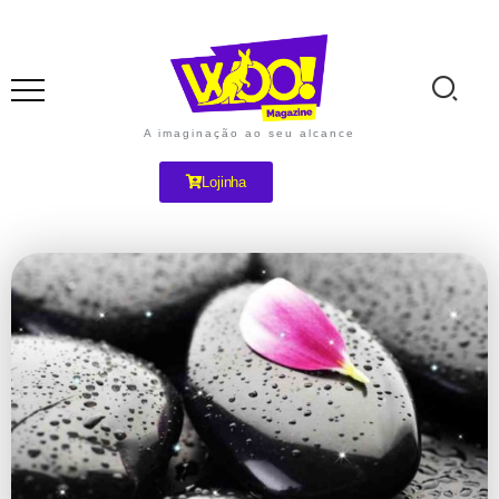
A imaginação ao seu alcance
Lojinha