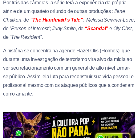
Por trás das câmeras, a série terá a experiência da própria
atriz e de um quarteto oriundo de outras produções :
Ilene
Chaiken
, de
“The Handmaid’s Tale”
;
Melissa Scrivner-Love
,
de
“Person of Interest”
;
Judy Smith
, de
“Scandal”
e
Oly Obst
,
de
“The Resident”
.
A história se concentra na agende Hazel Otis (Holmes), que
durante uma investigação de terrorismo vira alvo da mídia ao
ver seu relacionamento com um general de alto nível tornar-
se público. Assim, ela luta para reconstruir sua vida pessoal e
profissonal mesmo com os ataques públicos que a condenam
como amante.