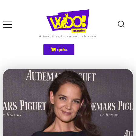
A imaginação ao seu alcance
Lojinha