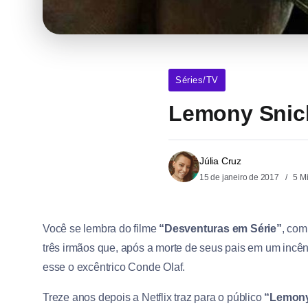
Séries/TV
Lemony Snick
Júlia Cruz
15 de janeiro de 2017
5 M
Você se lembra do filme
“Desventuras em Série”
, com
três irmãos que, após a morte de seus pais em um incên
esse o excêntrico Conde Olaf.
Treze anos depois a Netflix traz para o público
“Lemony