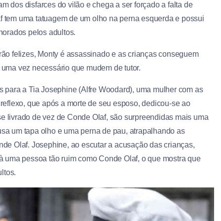
m dos disfarces do vilão e chega a ser forçado a falta de
laf tem uma tatuagem de um olho na perna esquerda e possui
norados pelos adultos.
ão felizes, Monty é assassinado e as crianças conseguem
 uma vez necessário que mudem de tutor.
 para a Tia Josephine (Alfre Woodard), uma mulher com as
o reflexo, que após a morte de seu esposo, dedicou-se ao
 se livrado de vez de Conde Olaf, são surpreendidas mais uma
 usa um tapa olho e uma perna de pau, atrapalhando as
de Olaf. Josephine, ao escutar a acusação das crianças,
à uma pessoa tão ruim como Conde Olaf, o que mostra que
ltos.