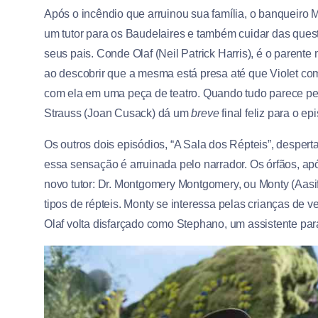
Após o incêndio que arruinou sua família, o banqueiro 
um tutor para os Baudelaires e também cuidar das quest
seus pais. Conde Olaf (Neil Patrick Harris), é o parente
ao descobrir que a mesma está presa até que Violet co
com ela em uma peça de teatro. Quando tudo parece per
Strauss (Joan Cusack) dá um
breve
final feliz para o ep
Os outros dois episódios, “A Sala dos Répteis”, desper
essa sensação é arruinada pelo narrador. Os órfãos, a
novo tutor: Dr. Montgomery Montgomery, ou Monty (Aasi
tipos de répteis. Monty se interessa pelas crianças de 
Olaf volta disfarçado como Stephano, um assistente par