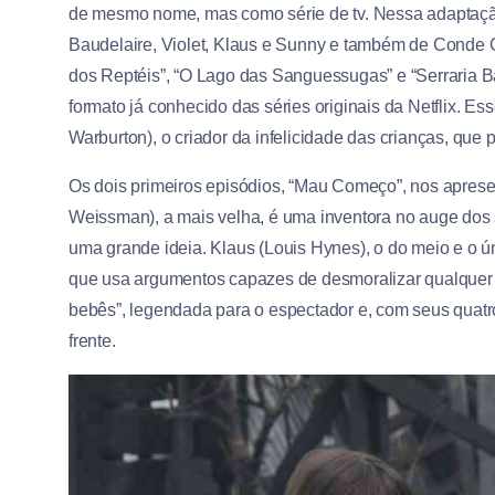
de mesmo nome, mas como série de tv. Nessa adaptaç
Baudelaire, Violet, Klaus e Sunny e também de Conde Ol
dos Reptéis”, “O Lago das Sanguessugas” e “Serraria Bai
formato já conhecido das séries originais da Netflix. E
Warburton), o criador da infelicidade das crianças, que 
Os dois primeiros episódios, “Mau Começo”, nos aprese
Weissman), a mais velha, é uma inventora no auge dos 
uma grande ideia. Klaus (Louis Hynes), o do meio e o ún
que usa argumentos capazes de desmoralizar qualquer ad
bebês”, legendada para o espectador e, com seus quatr
frente.