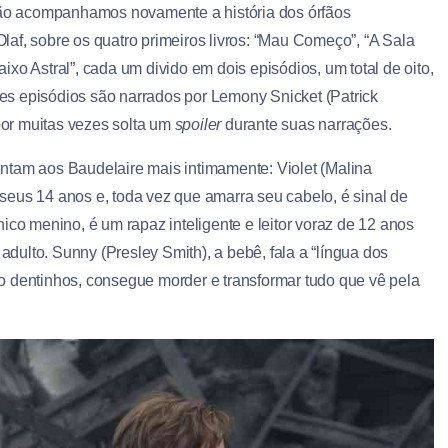
ão acompanhamos novamente a história dos órfãos
af, sobre os quatro primeiros livros: “Mau Começo”, “A Sala
xo Astral”, cada um divido em dois episódios, um total de oito,
sses episódios são narrados por Lemony Snicket (Patrick
por muitas vezes solta um
spoiler
durante suas narrações.
ntam aos Baudelaire mais intimamente: Violet (Malina
seus 14 anos e, toda vez que amarra seu cabelo, é sinal de
ico menino, é um rapaz inteligente e leitor voraz de 12 anos
ulto. Sunny (Presley Smith), a bebê, fala a “língua dos
o dentinhos, consegue morder e transformar tudo que vê pela