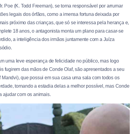
Mr. Poe (K. Todd Freeman), se torna responsável por arrumar
ões legais dos órfãos, como a imensa fortuna deixada por
 mais próximo das crianças, que só se interessa pela herança e,
mplete 18 anos, o antagonista monta um plano para casar-se
dido, a inteligência dos irmãos juntamente com a Juíza
isódio.
tam uma leve esperança de felicidade no público, mas logo
pós fugirem das mãos de Conde Olaf, são apresentados a seu
f Mandvi), que possui em sua casa uma sala com todos os
verdade, tornando a estadia delas a melhor possível, mas Conde
a ajudar com os animais.