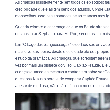
As crianças insistentemente (em todos os episódios) fala
credibilidade que elas tem perto dos adultos. Conde O
monocelhas, detalhes apontados pelas crianças mas ig
Quando criamos a esperança de que os Baudelaires ser
desmascarar Stephano para Mr. Poe, sendo assim mais
Em “O Lago das Sanguessugas”, os órfãos são enviados
mais diversas fobias, desde eletricidade até seu própri
estudo da gramática. As crianças, que acreditam terem
vez por mais um disfarce do vilão, Capitão Fraude. Ele
crianças quando as mesmas a confrontam sobre ser Con
questiona Klaus o porque de comparar Capitão Fraude 
apesar de medrosa, não é tão ínfima como os outros adu