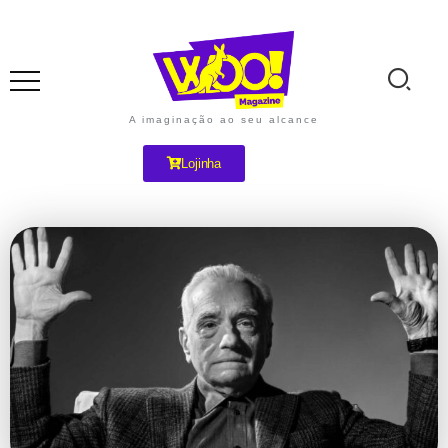
A imaginação ao seu alcance
Lojinha