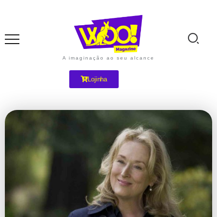
A imaginação ao seu alcance
Lojinha