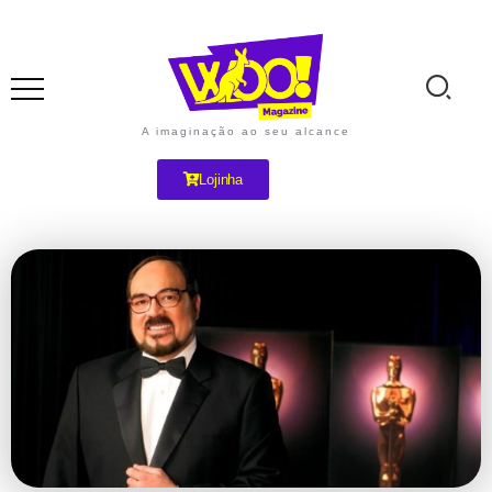
A imaginação ao seu alcance
Lojinha