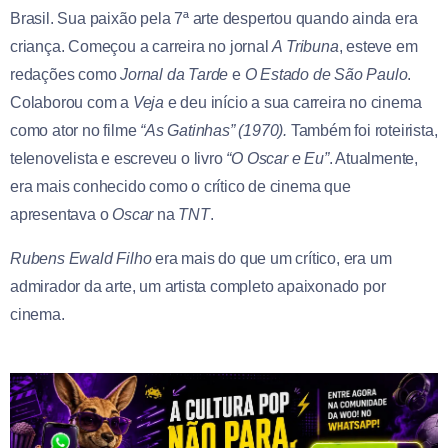
Brasil. Sua paixão pela 7ª arte despertou quando ainda era
criança. Começou a carreira no jornal
A Tribuna
, esteve em
redações como
Jornal da Tarde
e
O Estado de São Paulo
.
Colaborou com a
Veja
e deu início a sua carreira no cinema
como ator no filme
“As Gatinhas” (1970).
Também foi roteirista,
telenovelista e escreveu o livro
“O Oscar e Eu”
. Atualmente,
era mais conhecido como o crítico de cinema que
apresentava o
Oscar
na
TNT
.
Rubens Ewald Filho
era mais do que um crítico, era um
admirador da arte, um artista completo apaixonado por
cinema.