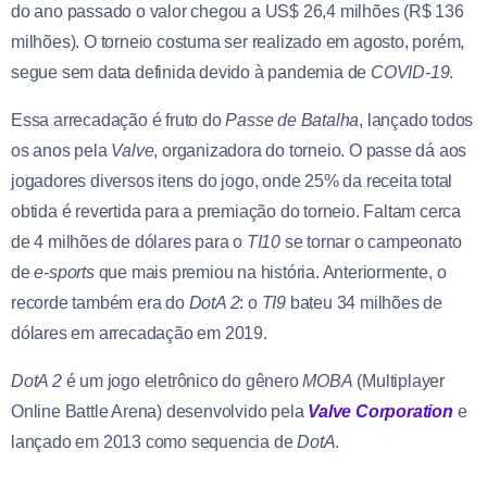
do ano passado o valor chegou a US$ 26,4 milhões (R$ 136
milhões). O torneio costuma ser realizado em agosto, porém,
segue sem data definida devido à pandemia de
COVID-19
.
Essa arrecadação é fruto do
Passe de Batalha
, lançado todos
os anos pela
Valve
, organizadora do torneio. O passe dá aos
jogadores diversos itens do jogo, onde 25% da receita total
obtida é revertida para a premiação do torneio. Faltam cerca
de 4 milhões de dólares para o
TI10
se tornar o campeonato
de
e-sports
que mais premiou na história. Anteriormente, o
recorde também era do
DotA 2
: o
TI9
bateu 34 milhões de
dólares em arrecadação em 2019.
DotA 2
é um jogo eletrônico do gênero
MOBA
(Multiplayer
Online Battle Arena) desenvolvido pela
Valve Corporation
e
lançado em 2013 como sequencia de
DotA
.