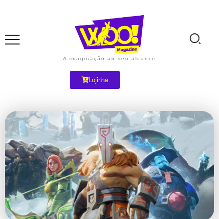
A imaginação ao seu alcance
Lojinha