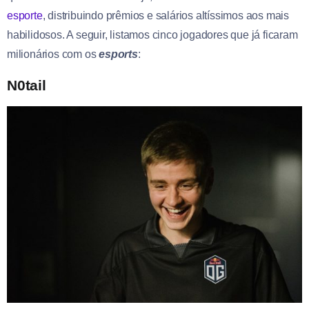
esporte
, distribuindo prêmios e salários altíssimos aos mais
habilidosos. A seguir, listamos cinco jogadores que já ficaram
milionários com os
esports
:
N0tail