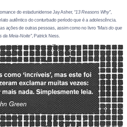
 romance do estadunidense Jay Asher,
“13 Reasons Why”
,
relato autêntico do conturbado período que é a adolescência.
das ações de outras pessoas, assim como no livro
“Mais do que
s da Meia-Noite”
, Patrick Ness.