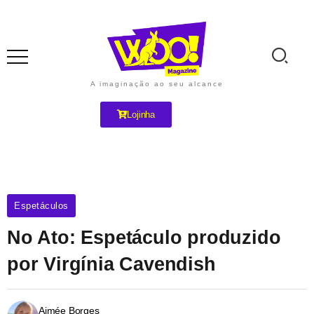
A imaginação ao seu alcance
Lojinha
Espetáculos
No Ato: Espetáculo produzido
por Virgínia Cavendish
Aimée Borges