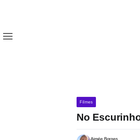
Filmes
No Escurinho
Aimée Borges