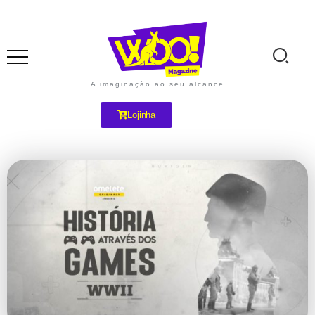
A imaginação ao seu alcance
Lojinha