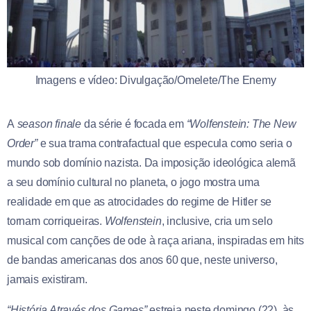
Imagens e vídeo: Divulgação/Omelete/The Enemy
A
season finale
da série é focada em
“Wolfenstein: The New
Order”
e sua trama contrafactual que especula como seria o
mundo sob domínio nazista. Da imposição ideológica alemã
a seu domínio cultural no planeta, o jogo mostra uma
realidade em que as atrocidades do regime de Hitler se
tornam corriqueiras.
Wolfenstein
, inclusive, cria um selo
musical com canções de ode à raça ariana, inspiradas em hits
de bandas americanas dos anos 60 que, neste universo,
jamais existiram.
“História Através dos Games”
estreia neste domingo (22), às