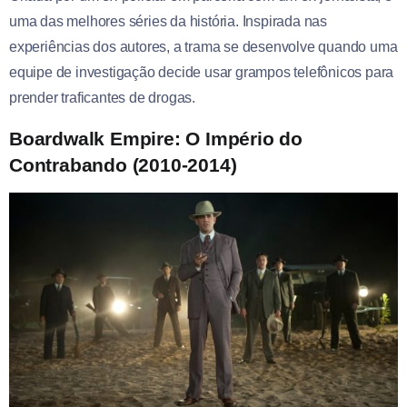
uma das melhores séries da história. Inspirada nas
experiências dos autores, a trama se desenvolve quando uma
equipe de investigação decide usar grampos telefônicos para
prender traficantes de drogas.
Boardwalk Empire: O Império do
Contrabando (2010-2014)