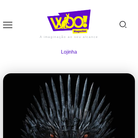
A imaginação ao seu alcance
Lojinha