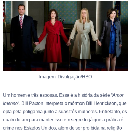
Imagem: Divulgação/HBO
Um homem e três esposas. Essa é a história da série “
Amor
Imenso
“. Bill Paxton interpreta o mórmon Bill Henrickson, que
opta pela poligamia junto a suas três mulheres. Entretanto, os
quatro lutam para manter isso em segredo já que a prática é
crime nos Estados Unidos, além de ser proibida na religião