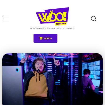
A imaginação ao seu alcance
Lojinha