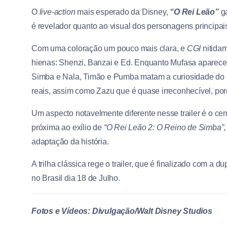
O
live-action
mais esperado da Disney,
“O Rei Leão”
ga
é revelador quanto ao visual dos personagens principais
Com uma coloração um pouco mais clara, e
CGI
nitidam
hienas: Shenzi, Banzai e Ed. Enquanto Mufasa apare
Simba e Nala, Timão e Pumba matam a curiosidade do 
reais, assim como Zazu que é quase irreconhecível, poré
Um aspecto notavelmente diferente nesse trailer é o ce
próxima ao exílio de
“O Rei Leão 2: O Reino de Simba”
adaptação da história.
A trilha clássica rege o trailer, que é finalizado com a
no Brasil dia 18 de Julho.
Fotos e Vídeos: Divulgação/Walt Disney Studios