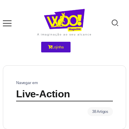
A imaginação ao seu alcance
Lojinha
Navegar em
Live-Action
38 Artigos