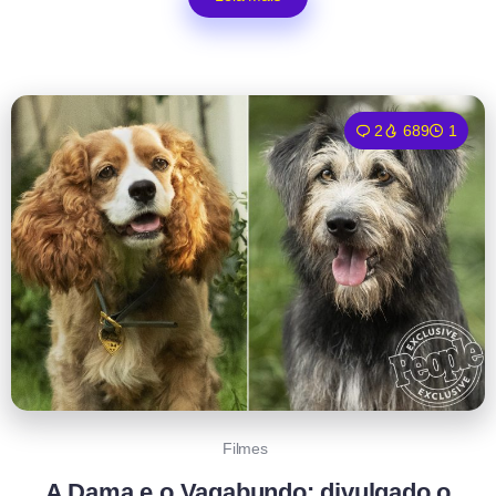
2
689
1
Filmes
A Dama e o Vagabundo: divulgado o