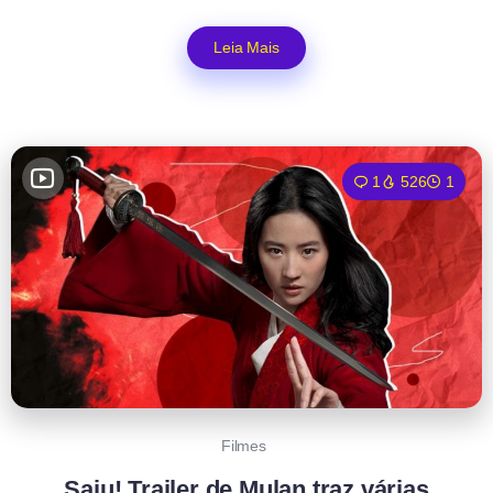
Leia Mais
1
526
1
Filmes
Saiu! Trailer de Mulan traz várias