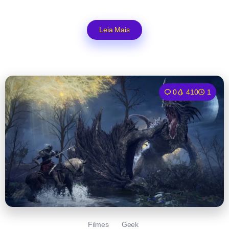
Leia Mais
0
410
1
Filmes
Geek