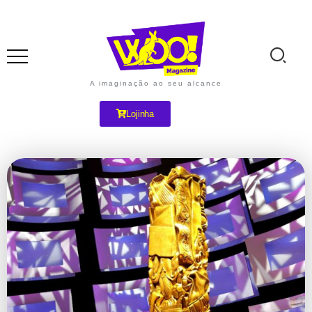
A imaginação ao seu alcance
Lojinha