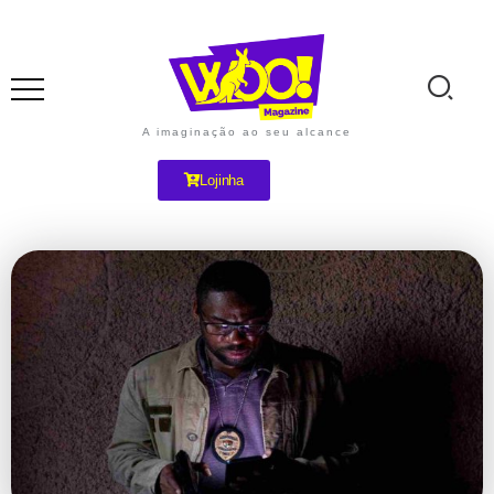
A imaginação ao seu alcance
Lojinha