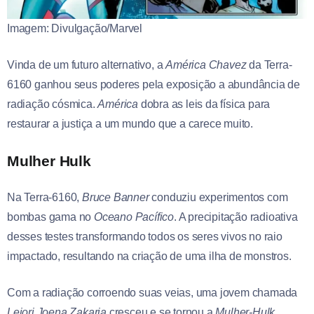
Imagem: Divulgação/Marvel
Vinda de um futuro alternativo, a
América Chavez
da Terra-
6160 ganhou seus poderes pela exposição a abundância de
radiação cósmica.
América
dobra as leis da física para
restaurar a justiça a um mundo que a carece muito.
Mulher Hulk
Na Terra-6160,
Bruce
Banner
conduziu experimentos com
bombas gama no
Oceano
Pacífico
. A precipitação radioativa
desses testes transformando todos os seres vivos no raio
impactado, resultando na criação de uma ilha de monstros.
Com a radiação corroendo suas veias, uma jovem chamada
Lejori Joena Zakaria
cresceu e se tornou a
Mulher-Hulk