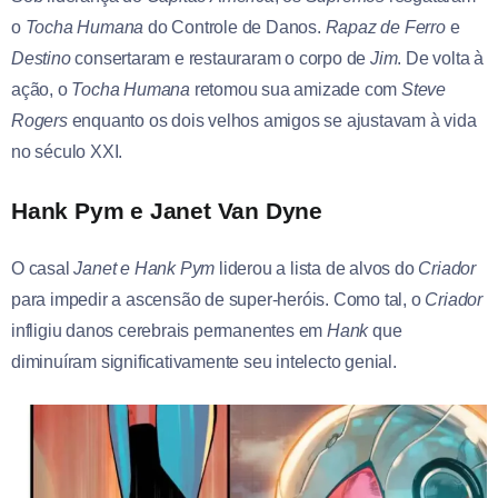
o
Tocha Humana
do Controle de Danos.
Rapaz de Ferro
e
Destino
consertaram e restauraram o corpo de
Jim
. De volta à
ação, o
Tocha Humana
retomou sua amizade com
Steve
Rogers
enquanto os dois velhos amigos se ajustavam à vida
no século XXI.
Hank Pym e Janet Van Dyne
O casal
Janet e Hank Pym
liderou a lista de alvos do
Criador
para impedir a ascensão de super-heróis. Como tal, o
Criador
infligiu danos cerebrais permanentes em
Hank
que
diminuíram significativamente seu intelecto genial.