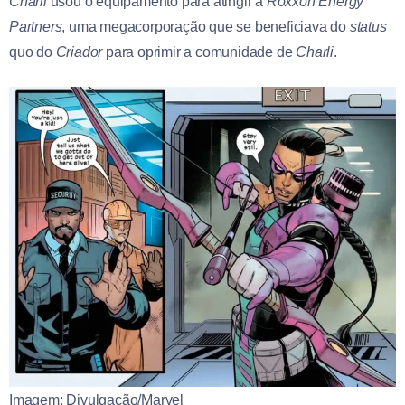
Charli
usou o equipamento para atingir a
Roxxon Energy
Partners
, uma megacorporação que se beneficiava do
status
quo do
Criador
para oprimir a comunidade de
Charli
.
Imagem: Divulgação/Marvel