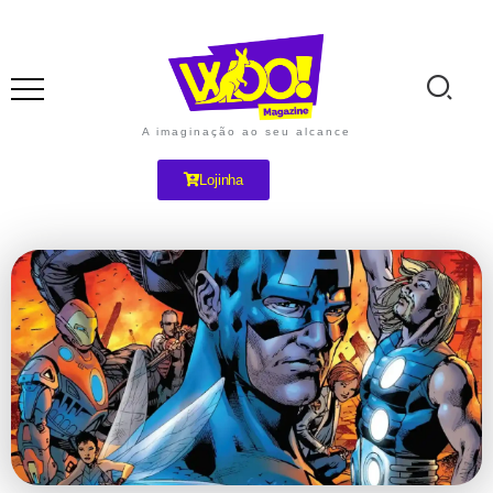
A imaginação ao seu alcance
Lojinha