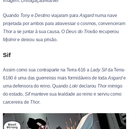
Imagem: Divulgação/Marvel
Quando
Tony
e
Destino
viajaram para
Asgard
numa nave
projetada por ambos para atravessar o cosmos, convenceram
Thor
a se juntar à sua causa. O
Deus do Trovão
recuperou
Mjolnir
e deixou sua prisão.
Sif
Assim como sua contraparte na Terra-616 a
Lady Sif
da Terra-
6160 é uma das guerreiras mais formidáveis de toda
Asgard
e
uma defensora do reino. Quando
Loki
declarou
Thor
inimigo
do estado,
Sif
manteve sua lealdade ao reino e serviu como
carcereira de
Thor
.