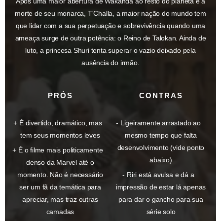
Após uma maior abertura de Wakanda ao resto do planeta e a
morte de seu monarca, T'Challa, a maior nação do mundo tem
que lidar com a sua perpetuação e sobrevivência quando uma
ameaça surge de outra potência: o Reino de Talokan. Ainda de
luto, a princesa Shuri tenta superar o vazio deixado pela
ausência do irmão.
PRÓS
CONTRAS
É divertido, dramático, mas
Ligeiramente arrastado ao
tem seus momentos leves
mesmo tempo que falta
desenvolvimento (vide ponto
É o filme mais politicamente
abaixo)
denso da Marvel até o
momento. Não é necessário
Riri está avulsa e dá a
ser um fã da temática para
impressão de estar lá apenas
apreciar, mas traz outras
para dar o gancho para sua
camadas
série solo