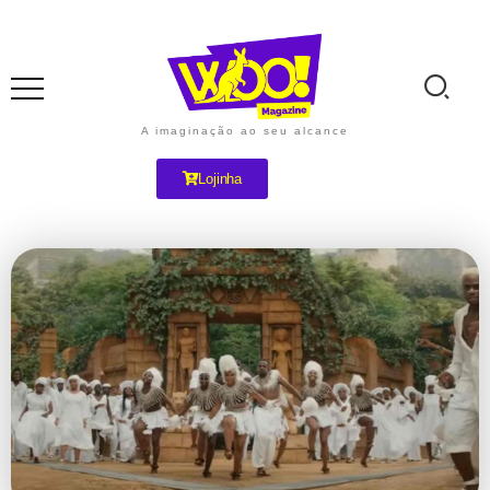
A imaginação ao seu alcance
Lojinha