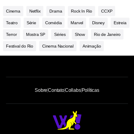
Cinema
Netflix
Drama
Rock In Rio
CCXP
Teatro
Série
Comédia
Marvel
Disney
Estreia
Terror
Mostra SP
Séries
Show
Rio de Janeiro
Festival do Rio
Cinema Nacional
Animação
Sobre
Contato
Collabs
Políticas