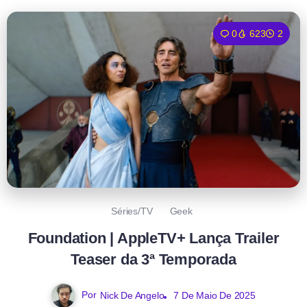
0
623
2
Séries/TV
Geek
Foundation | AppleTV+ Lança Trailer
Teaser da 3ª Temporada
Por
Nick De Angelo
7 De Maio De 2025