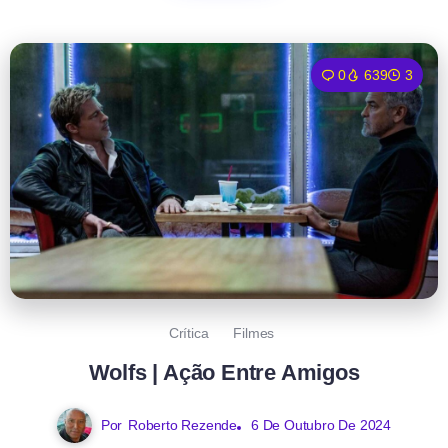
0
639
3
Crítica
Filmes
Wolfs | Ação Entre Amigos
Por
Roberto Rezende
6 De Outubro De 2024