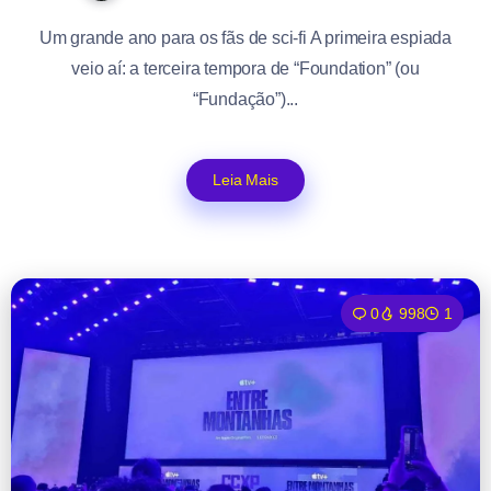
Um grande ano para os fãs de sci-fi A primeira espiada
veio aí: a terceira tempora de “Foundation” (ou
“Fundação”)...
Leia Mais
0
998
1