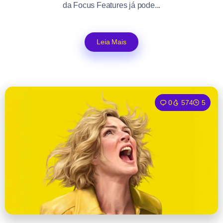
da Focus Features já pode...
Leia Mais
0
574
5