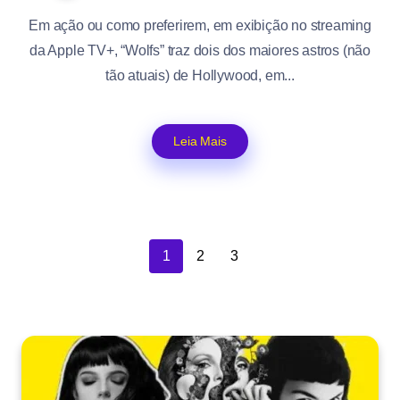
Em ação ou como preferirem, em exibição no streaming
da Apple TV+, “Wolfs” traz dois dos maiores astros (não
tão atuais) de Hollywood, em...
Leia Mais
1
2
3