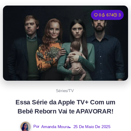
0
674
3
Séries/TV
Essa Série da Apple TV+ Com um
Bebê Reborn Vai te APAVORAR!
Por
Amanda Moura
25 De Maio De 2025