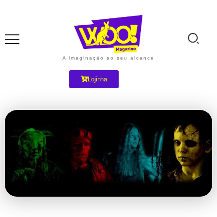
A imaginação ao seu alcance
Lojinha