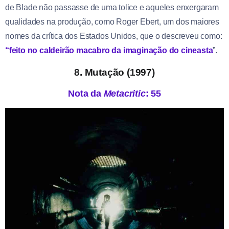
de Blade não passasse de uma tolice e aqueles enxergaram
qualidades na produção, como Roger Ebert, um dos maiores
nomes da crítica dos Estados Unidos, que o descreveu como:
“feito no caldeirão macabro da imaginação do cineasta
”.
8. Mutação (1997)
Nota da
Metacritic
: 55