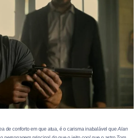
ea de conforto em que atua, é o carisma inabalável que
Alan
 personagem principal do que o jeito
cool
que o astro
Tom