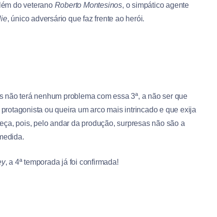
lém do veterano
Roberto Montesinos
, o simpático agente
ie
, único adversário que faz frente ao herói.
s não terá nenhum problema com essa 3ª, a não ser que
rotagonista ou queira um arco mais intrincado e que exija
eça, pois, pelo andar da produção, surpresas não são a
medida.
ey
, a 4ª temporada já foi confirmada!