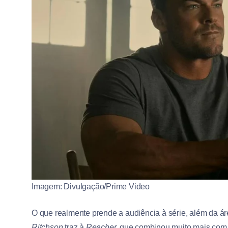
Imagem: Divulgação/Prime Video
O que realmente prende a audiência à série, além da ár
Ritchson
traz à
Reacher,
que combinou muito mais com o