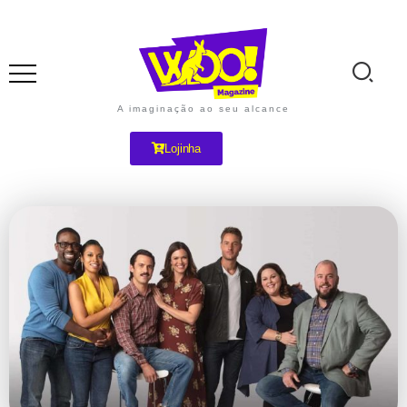
A imaginação ao seu alcance
Lojinha