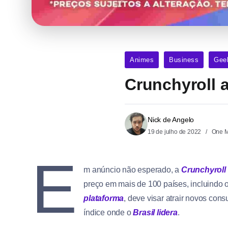
Animes
Business
Gee
Crunchyroll 
Nick de Angelo
19 de julho de 2022
One M
E
m anúncio não esperado, a
Crunchyroll
preço em mais de 100 países, incluindo 
plataforma
, deve visar atrair novos con
índice onde o
Brasil lidera
.