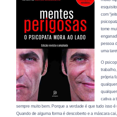
esquisit
com “jeit
psicopat
tome mui
enganado
pessoa d
uma taref
O psicop
trabalho,
própria f
qualquer
qualquer
cativa a
sempre muito bem. Porque a verdade é que tudo isso é 
Quando de alguma forma é descoberto e a máscara cai, 