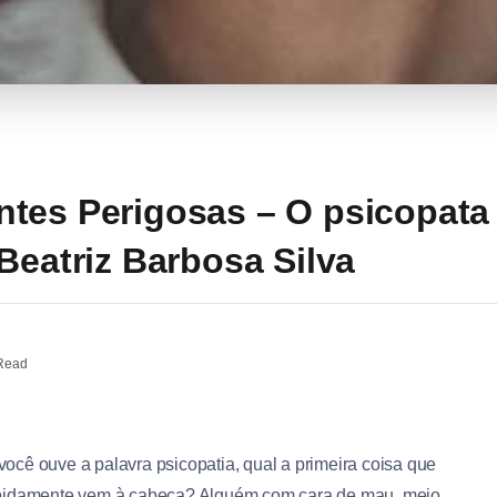
tes Perigosas – O psicopata
Beatriz Barbosa Silva
Read
ocê ouve a palavra psicopatia, qual a primeira coisa que
pidamente vem à cabeça? Alguém com cara de mau, meio