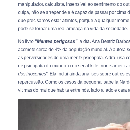
manipulador, calculista, insensível ao sentimento do o
culpa, não se arrepende e é capaz de passar por cima de
que precisamos estar atentos, porque a qualquer momen
pode se tornar uma real ameaça na vida da sociedade.
No livro
“Mentes perigosas”
, a dra. Ana Beatriz Barb
acomete cerca de 4% da população mundial. A autora se
as perversidades de uma mente psicopata. A dra. usa 
de psicopatia do mundo: o do serial killer norte-americ
dos inocentes”
. Ela inclui ainda análises sobre outros
repercussão. Como os casos da pequena Isabella Nardon
vítimas do mal que habita entre nós, lado a lado e cara a