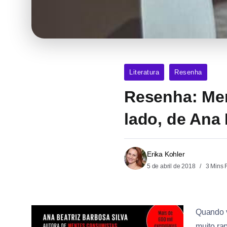
Literatura
Resenha
Resenha: Men
lado, de Ana 
Erika Kohler
5 de abril de 2018
3 Mins 
Quando v
muito ra