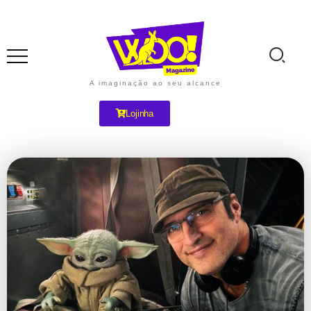
A imaginação ao seu alcance
Lojinha