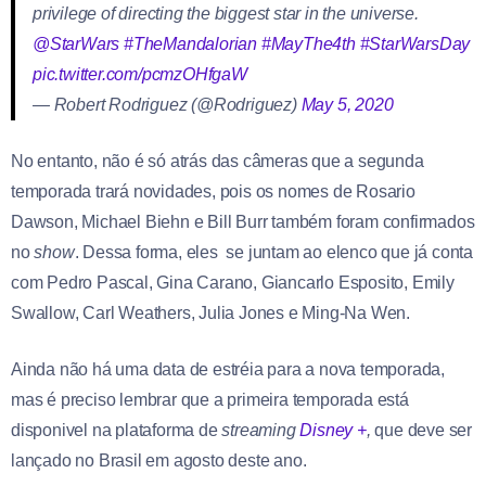
privilege of directing the biggest star in the universe.
@StarWars
#TheMandalorian
#MayThe4th
#StarWarsDay
pic.twitter.com/pcmzOHfgaW
— Robert Rodriguez (@Rodriguez)
May 5, 2020
No entanto, não é só atrás das câmeras que a segunda
temporada trará novidades, pois os nomes de Rosario
Dawson, Michael Biehn e Bill Burr também foram confirmados
no
show
. Dessa forma, eles se juntam ao elenco que já conta
com Pedro Pascal, Gina Carano, Giancarlo Esposito, Emily
Swallow, Carl Weathers, Julia Jones e Ming-Na Wen.
Ainda não há uma data de estréia para a nova temporada,
mas é preciso lembrar que a primeira temporada está
disponivel na plataforma de
streaming
Disney +
,
que deve ser
lançado no Brasil em agosto deste ano.