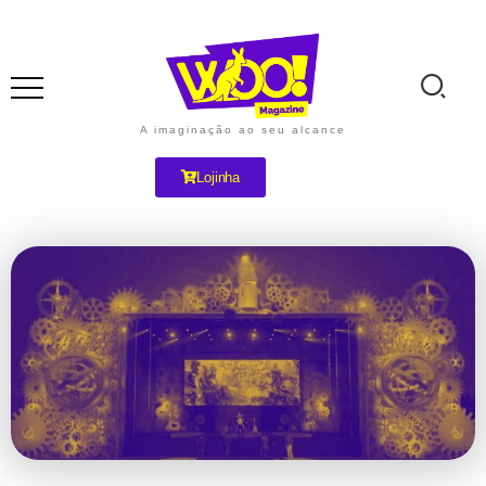
A imaginação ao seu alcance
Lojinha