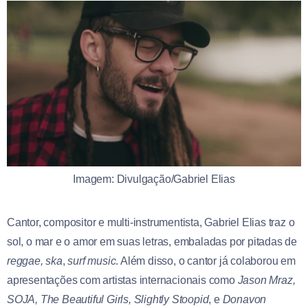
Imagem: Divulgação/Gabriel Elias
Cantor, compositor e multi-instrumentista, Gabriel Elias traz o
sol, o mar e o amor em suas letras, embaladas por pitadas de
reggae,
ska
,
surf music
. Além disso, o cantor já colaborou em
apresentações com artistas internacionais como
Jason Mraz,
SOJA, The Beautiful Girls, Slightly Stoopid
, e
Donavon