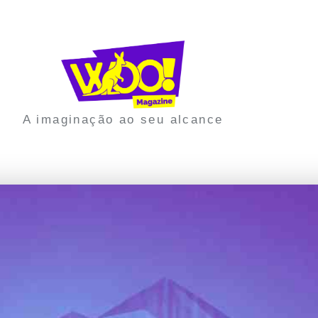
A imaginação ao seu alcance