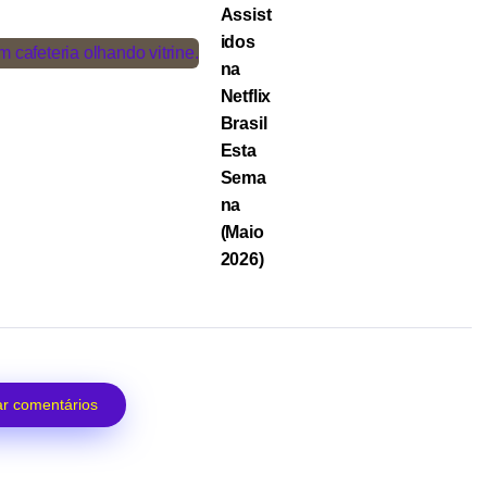
Assist
idos
na
Netflix
Brasil
Esta
Sema
na
(Maio
2026)
r comentários