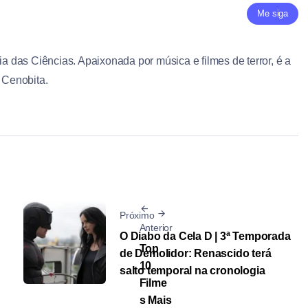
Me siga
ia das Ciências. Apaixonada por música e filmes de terror, é a
e Cenobita.
Próximo
Anterior
O Diabo da Cela D | 3ª Temporada
Top
de Demolidor: Renascido terá
10
salto temporal na cronologia
Filme
s Mais