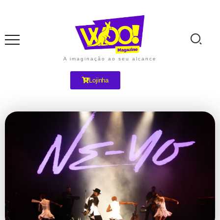
A imaginação ao seu alcance
Lojinha