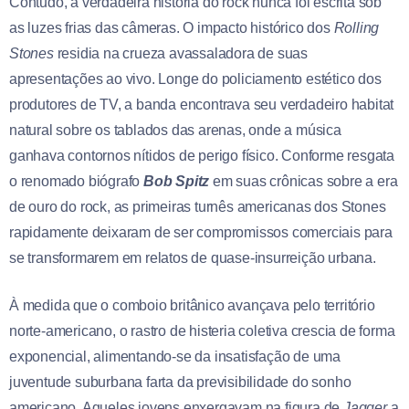
Contudo, a verdadeira história do rock nunca foi escrita sob
as luzes frias das câmeras. O impacto histórico dos
Rolling
Stones
residia na crueza avassaladora de suas
apresentações ao vivo. Longe do policiamento estético dos
produtores de TV, a banda encontrava seu verdadeiro habitat
natural sobre os tablados das arenas, onde a música
ganhava contornos nítidos de perigo físico. Conforme resgata
o renomado biógrafo
Bob Spitz
em suas crônicas sobre a era
de ouro do rock, as primeiras turnês americanas dos Stones
rapidamente deixaram de ser compromissos comerciais para
se transformarem em relatos de quase-insurreição urbana.
À medida que o comboio britânico avançava pelo território
norte-americano, o rastro de histeria coletiva crescia de forma
exponencial, alimentando-se da insatisfação de uma
juventude suburbana farta da previsibilidade do sonho
americano. Aqueles jovens enxergavam na figura de
Jagger
a