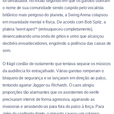
foi devastador. No exato segundo em que os garotos ouviram
o nome de sua comunidade sendo cuspido pelo vocalista
britânico mais perigoso do planeta, a Swing Arena colapsou
em insanidade mental e física. De acordo com Bob Spitz, a
plateia
“went apes
“* (enlouqueceu completamente),
desencadeando uma onda de gritos e urros que alcançou
decibéis ensurdecedores, engolindo a potência das caixas de
som.
O frágil cordão de isolamento que tentava separar os músicos
da audiência foi estraçalhado. Várias garotas romperam o
bloqueio de segurança e se lançaram em direção ao palco,
tentando agarrar
Jagger
ou
Richards
. O caos atingiu
proporções tão alarmantes que os assistentes do xerife
precisaram intervir de forma agressiva, agarrando as
invasoras e arrastando-as para fora do palco à força. Para
além do confronto direto, o impacto causou um colapso