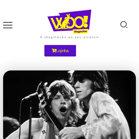
A imaginação ao seu alcance
Lojinha