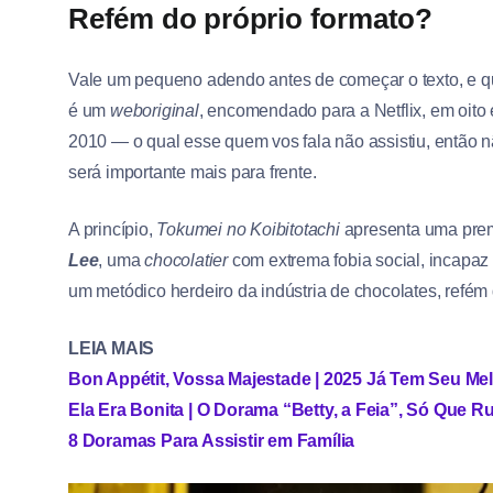
Refém do próprio formato?
Vale um pequeno adendo antes de começar o texto, e qu
é um
weboriginal
, encomendado para a Netflix, em oit
2010 — o qual esse quem vos fala não assistiu, então
será importante mais para frente.
A princípio,
Tokumei no Koibitotachi
apresenta uma prem
Lee
, uma
chocolatier
com extrema fobia social, incapaz
um metódico herdeiro da indústria de chocolates, refé
LEIA MAIS
Bon Appétit, Vossa Majestade | 2025 Já Tem Seu M
Ela Era Bonita | O Dorama “Betty, a Feia”, Só Que R
8 Doramas Para Assistir em Família