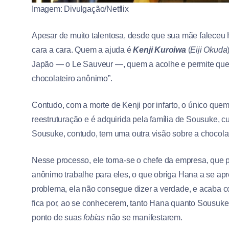
Imagem: Divulgação/Netflix
Apesar de muito talentosa, desde que sua mãe falec
cara a cara. Quem a ajuda é
Kenji Kuroiwa
(
Eiji Okuda
Japão — o Le Sauveur —, quem a acolhe e permite que e
chocolateiro anônimo”.
Contudo, com a morte de Kenji por infarto, o único qu
reestruturação e é adquirida pela família de Sousuke, cuj
Sousuke, contudo, tem uma outra visão sobre a chocolata
Nesse processo, ele torna-se o chefe da empresa, que 
anônimo trabalhe para eles, o que obriga Hana a se ap
problema, ela não consegue dizer a verdade, e acaba 
fica por, ao se conhecerem, tanto Hana quanto Sousuke
ponto de suas
fobias
não se manifestarem.