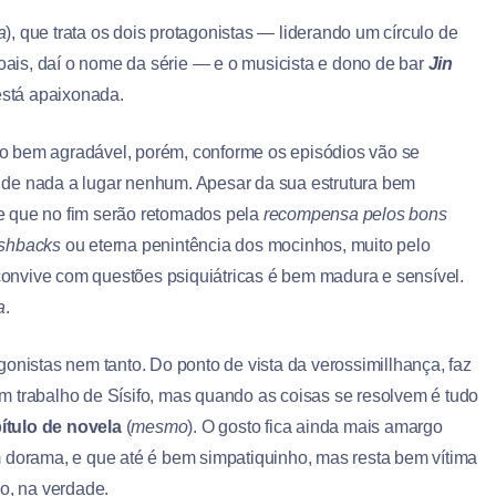
a
), que trata os dois protagonistas — liderando um círculo de
ais, daí o nome da série — e o musicista e dono de bar
Jin
está apaixonada.
o bem agradável, porém, conforme os episódios vão se
 de nada a lugar nenhum. Apesar da sua estrutura bem
e que no fim serão retomados pela
recompensa pelos bons
ashbacks
ou eterna penintência dos mocinhos, muito pelo
onvive com questões psiquiátricas é bem madura e sensível.
a
.
onistas nem tanto. Do ponto de vista da verossimillhança, faz
m trabalho de Sísifo, mas quando as coisas se resolvem é tudo
ítulo de novela
(
mesmo
). O gosto fica ainda mais amargo
m dorama, e que até é bem simpatiquinho, mas resta bem vítima
o, na verdade.