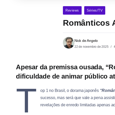
Reviews
Séries/TV
Românticos 
Nick de Angelo
22 de novembro de 2025
4
Apesar da premissa ousada, “
dificuldade de animar público at
T
op 1 no Brasil, o dorama japonês
“Român
sucesso, mas será que vale a pena assisti
revelações de enredo limitadas apenas ao 