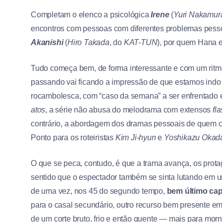
Completam o elenco a psicológica
Irene
(
Yuri Nakamur
encontros com pessoas com diferentes problemas pesso
Akanishi
(
Hiro Takada
, do
KAT-TUN
), por quem Hana 
Tudo começa bem, de forma interessante e com um ritm
passando vai ficando a impressão de que estamos indo
rocambolesca, com “caso da semana” a ser enfrentado 
atos
, a série não abusa do melodrama com extensos
fl
contrário, a abordagem dos dramas pessoais de quem c
Ponto para os roteiristas
Kim Ji-hyun
e
Yoshikazu Okad
O que se peca, contudo, é que a trama avança, os protag
sentido que o espectador também se sinta lutando em u
de uma vez, nos 45 do segundo tempo,
bem último cap
para o casal secundário, outro recurso bem presente e
de um corte bruto, frio e então quente — mais para morn