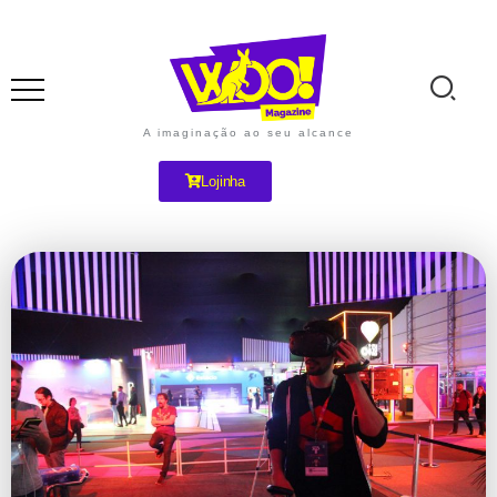
A imaginação ao seu alcance
Lojinha