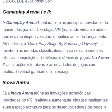
CS:GO
,
LOL
e
Rainbow Six;
Gameplay Arena I e II:
A
Gameplay Arena I
contará com as principais novidades do
mundo dos
games, free plays, VR
(realidade virtual) e outros,
que estarão disponíveis para o público antes do lançamento.
Além disso, o “
GamePlay Stage By Samsung Odyssey
”
receberá as rodadas classificatórias para os campeonatos
oficiais, competições de
eSports
e
d
emos
de jogos. Na
Arena
II
,
as atrações interativas e as novidades de jogos com
realidade virtual ganham o seu espaço;
Inova Arena
Já a
Inova Arena
reúne as inovações tecnológicas,
novidades no
VR
, realidade aumentada, cidades inteligentes
e um espaço exclusivo para os desenvolvedores de jogos, a