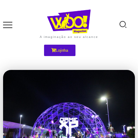
A imaginação ao seu alcance
Lojinha