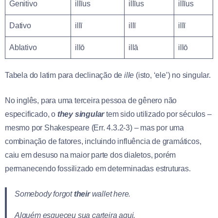
Genitivo
illīus
illīus
illīus
Dativo
illī
illī
illī
Ablativo
illō
illā
illō
Tabela do latim para declinação de
ille
(isto, ‘ele’) no singular.
No inglês, para uma terceira pessoa de gênero não
especificado, o
they singular
tem sido utilizado por séculos –
mesmo por Shakespeare (Err. 4.3.2-3) – mas por uma
combinação de fatores, incluindo influência de gramáticos,
caiu em desuso na maior parte dos dialetos, porém
permanecendo fossilizado em determinadas estruturas.
Somebody forgot
their
wallet here.
Alguém esqueceu sua carteira aqui.