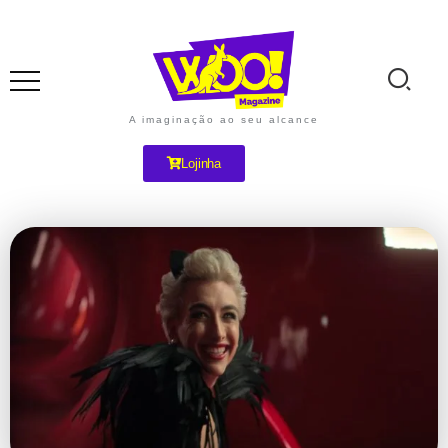
A imaginação ao seu alcance
Lojinha