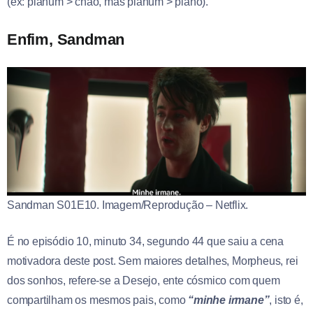
(ex: plānum > chão, mas plānum > plano).
Enfim, Sandman
Sandman S01E10. Imagem/Reprodução – Netflix.
É no episódio 10, minuto 34, segundo 44 que saiu a cena
motivadora deste post. Sem maiores detalhes, Morpheus, rei
dos sonhos, refere-se a Desejo, ente cósmico com quem
compartilham os mesmos pais, como
“minhe irmane”
, isto é,