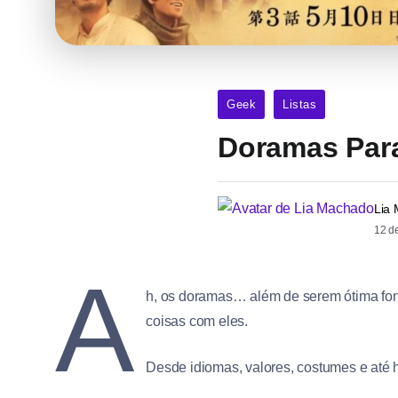
Geek
Listas
Doramas Para
Lia
12 d
A
h, os doramas… além de serem ótima fo
coisas com eles.
Desde idiomas, valores, costumes e até 