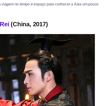
 numa viagem no tempo e espaço para conhecer a Ásia um pouco
Rei
(China, 2017)