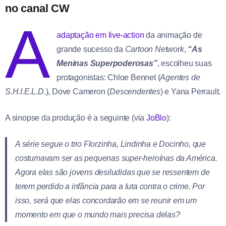
no canal CW
A
adaptação em live-action
da animação de
grande sucesso da
Cartoon Network
,
“As
Meninas Superpoderosas”
, escolheu suas
protagonistas: Chloe Bennet (
Agentes de
S.H.I.E.L.D
.), Dove Cameron (
Descendentes
) e Yana Perrault.
A sinopse da produção é a seguinte (via
JoBlo
):
A série segue o trio Florzinha, Lindinha e Docinho, que
costumavam ser as pequenas super-heroínas da América.
Agora elas são jovens desiludidas que se ressentem de
terem perdido a infância para a luta contra o crime. Por
isso, será que elas concordarão em se reunir em um
momento em que o mundo mais precisa delas?