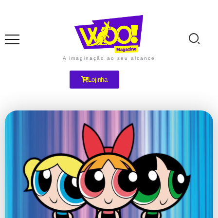
A imaginação ao seu alcance
Lojinha