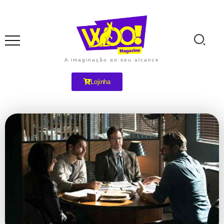
A imaginação ao seu alcance
Lojinha