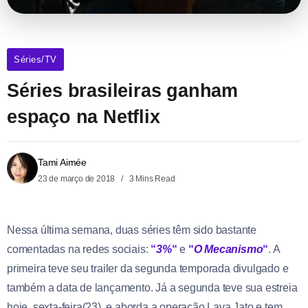
Séries/TV
Séries brasileiras ganham
espaço na Netflix
Tami Aimée
23 de março de 2018
3 Mins Read
Nessa última semana, duas séries têm sido bastante
comentadas na redes sociais:
“
3%
“
e
“
O Mecanismo
“
. A
primeira teve seu trailer da segunda temporada divulgado e
também a data de lançamento. Já a segunda teve sua estreia
hoje, sexta-feira(23), e aborda a operação Lava Jato e tem