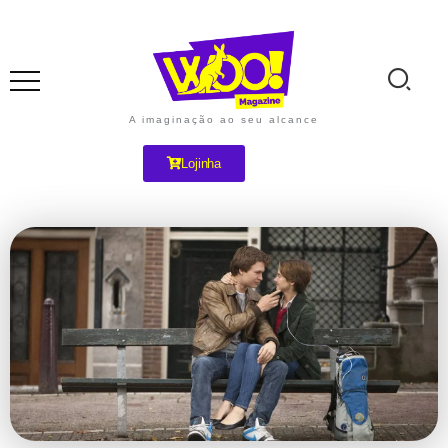
A imaginação ao seu alcance
Lojinha