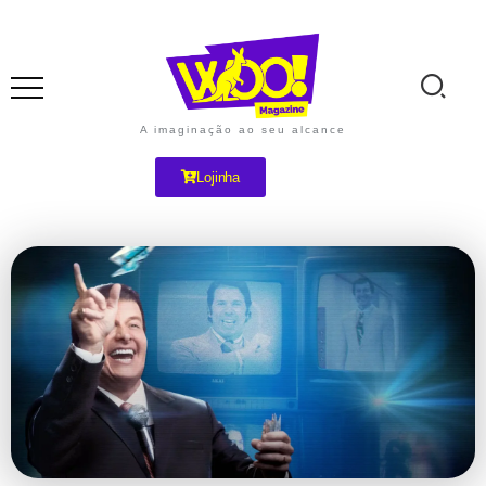
A imaginação ao seu alcance
Lojinha