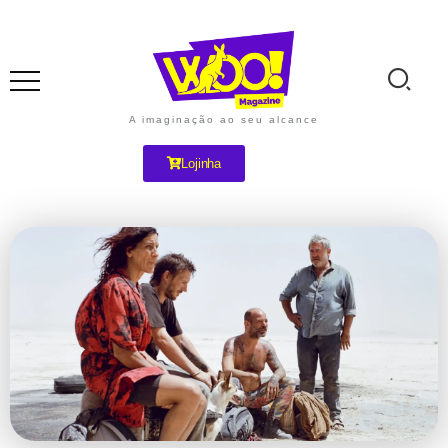
A imaginação ao seu alcance
Lojinha