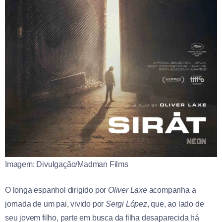
Imagem: Divulgação/Madman Films
O longa espanhol dirigido por
Oliver Laxe
acompanha a
jornada de um pai, vivido por
Sergi López
, que, ao lado de
seu jovem filho, parte em busca da filha desaparecida há