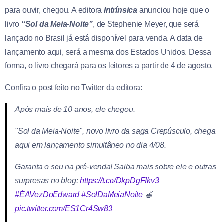
para ouvir, chegou. A editora
Intrínsica
anunciou hoje que o
livro
“Sol da Meia-Noite”
, de Stephenie Meyer, que será
lançado no Brasil já está disponível para venda. A data de
lançamento aqui, será a mesma dos Estados Unidos. Dessa
forma, o livro chegará para os leitores a partir de 4 de agosto.
Confira o post feito no Twitter da editora:
Após mais de 10 anos, ele chegou.
"Sol da Meia-Noite", novo livro da saga Crepúsculo, chega
aqui em lançamento simultâneo no dia 4/08.
Garanta o seu na pré-venda! Saiba mais sobre ele e outras
surpresas no blog:
https://t.co/DkpDgFIkv3
#ÉAVezDoEdward
#SolDaMeiaNoite
🍎
pic.twitter.com/ES1Cr4Sw83