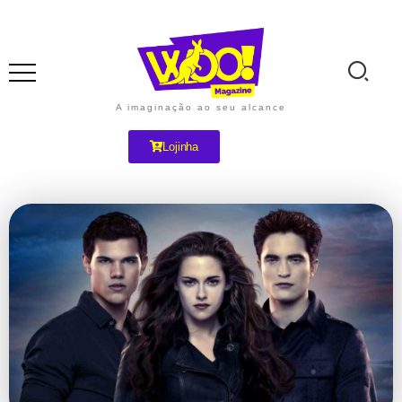
A imaginação ao seu alcance
Lojinha