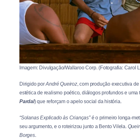
Imagem: Divulgação/Wallaroo Corp. (Fotografia: Carol L
Dirigido por
André Queiroz
, com produção executiva d
estética de realismo poético, diálogos profundos e uma t
Pardal
) que reforçam o apelo social da história.
“Solanas Explicado às Crianças”
é o primeiro longa-met
seu argumento, e o roteirizou junto a Bento Vilela.
Queir
Borges
.