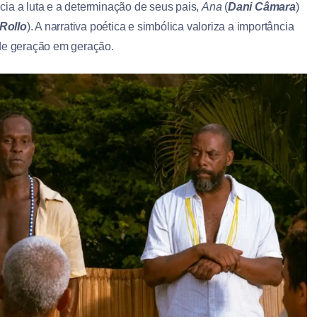
ncia a luta e a determinação de seus pais,
Ana
(
Dani Câmara
)
Rollo
). A narrativa poética e simbólica valoriza a importância
 de geração em geração.