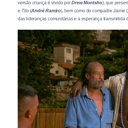
versão criança é vivido por
Drew Montsho
), que prese
e
Tito
(
André Ramiro
), bem como do compadre
Jaime
(
das lideranças comunitárias e a esperança transmitida