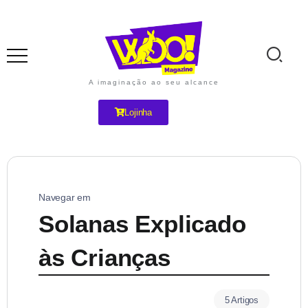
A imaginação ao seu alcance
Lojinha
Navegar em
Solanas Explicado
às Crianças
5 Artigos