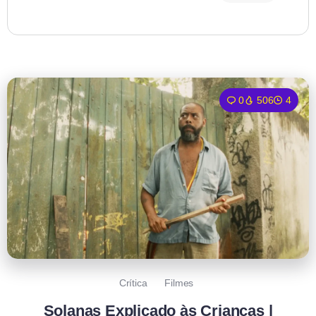
0
506
4
Crítica
Filmes
Solanas Explicado às Crianças |