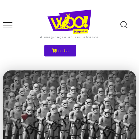
A imaginação ao seu alcance
Lojinha